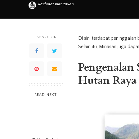
Rachmat Kurniawan
Posted
by
SHARE ON
Di sini terdapat peninggalan
Selain itu, Minasan juga dapa
Pengenalan
Hutan Raya
READ NEXT