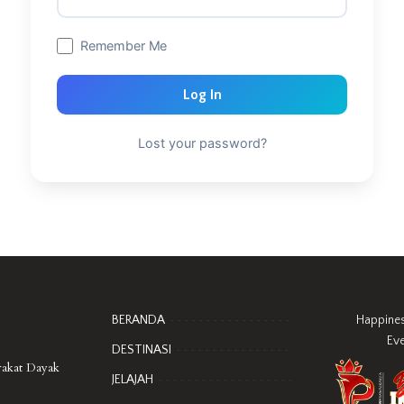
Remember Me
Log In
Lost your password?
BERANDA
Happine
Ev
DESTINASI
rakat Dayak
JELAJAH