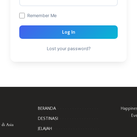
Remember Me
Log In
Lost your password?
BERANDA
Happine
Ev
DESTINASI
 di Asia
JELAJAH