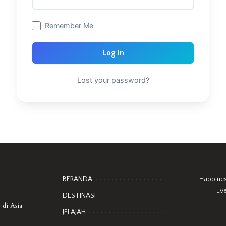
Remember Me
Log In
Lost your password?
BERANDA
Happine
Ev
DESTINASI
 di Asia
JELAJAH