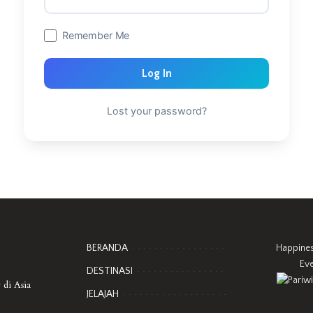
Remember Me
Log In
Lost your password?
BERANDA
Happine
Ev
DESTINASI
 di Asia
JELAJAH