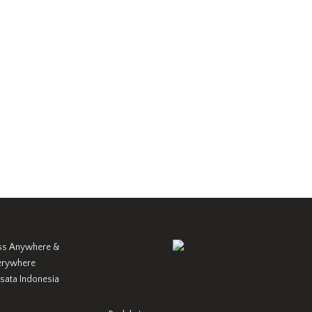
ss Anywhere &
erywhere