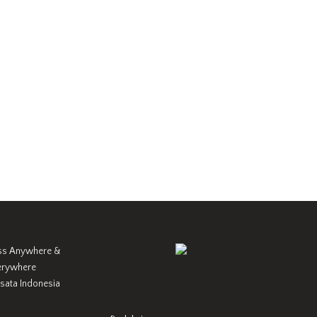
ss Anywhere &
erywhere