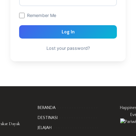
Remember Me
Log In
Lost your password?
BERANDA
Happine
Ev
DESTINASI
rakat Dayak
JELAJAH