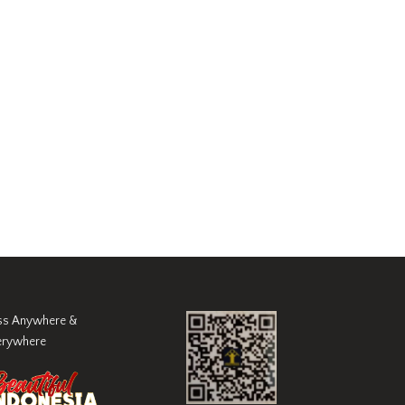
ss Anywhere &
erywhere