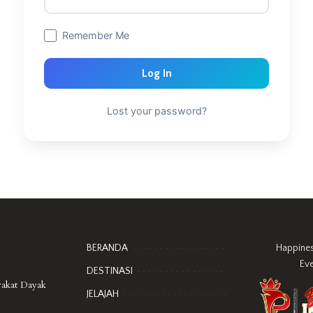
Remember Me
Log In
Lost your password?
BERANDA
Happine
Ev
DESTINASI
rakat Dayak
JELAJAH