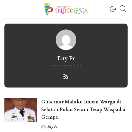
Eny Pr
Gubernur Maluku Imbau Warga di
Selatan Pulau Seram Tetap Waspadai
Gempa
Eny Pr
Posted
by