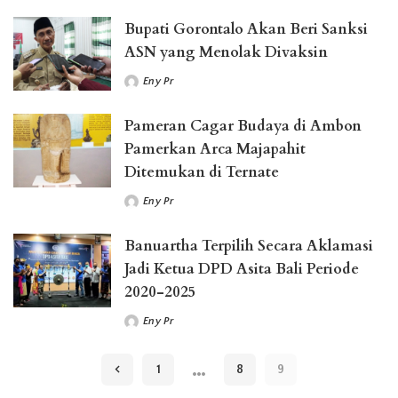
Bupati Gorontalo Akan Beri Sanksi
ASN yang Menolak Divaksin
Eny Pr
Posted
by
Pameran Cagar Budaya di Ambon
Pamerkan Arca Majapahit
Ditemukan di Ternate
Eny Pr
Posted
by
Banuartha Terpilih Secara Aklamasi
Jadi Ketua DPD Asita Bali Periode
2020-2025
Eny Pr
Posted
by
…
1
8
9