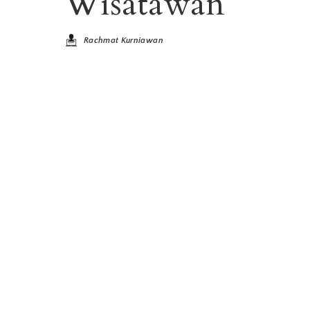
Wisatawan
Rachmat Kurniawan
Posted
by