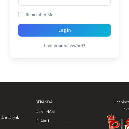
Remember Me
Log In
Lost your password?
BERANDA
Happine
Ev
DESTINASI
rakat Dayak
JELAJAH