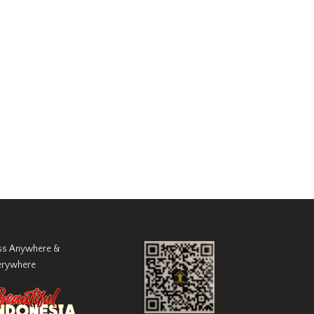
ss Anywhere &
erywhere