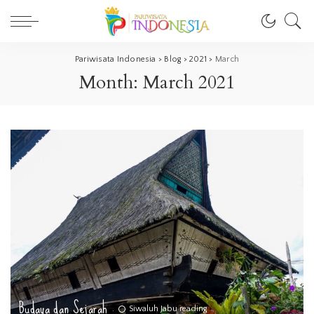
Pariwisata Indonesia
>
Blog
>
2021
>
March
Month:
March 2021
Budaya dan Sejarah
Siwaluh Jabu reading