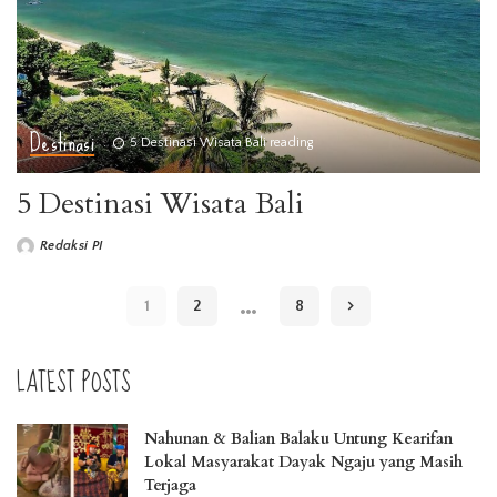
Destinasi
5 Destinasi Wisata Bali reading
5 Destinasi Wisata Bali
Redaksi PI
Posted
by
…
1
2
8
LATEST POSTS
Nahunan & Balian Balaku Untung Kearifan
Lokal Masyarakat Dayak Ngaju yang Masih
Terjaga