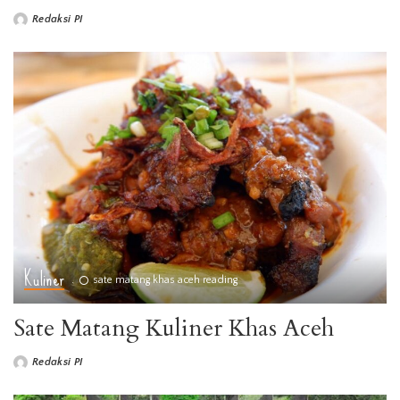
Redaksi PI
Posted
by
Kuliner
sate matang khas aceh reading
Sate Matang Kuliner Khas Aceh
Redaksi PI
Posted
by