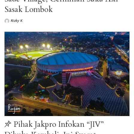
Sasak Lombok
Rizky K
Posted
by
Ragam
Pihak Jakpro Infokan “JIV”