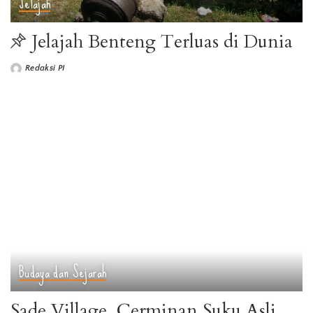
Jelajah
Jelajah Benteng Terluas di Dunia
Redaksi PI
Posted
by
Budaya dan Sejarah
Sade Village, Cerminan Suku Asli