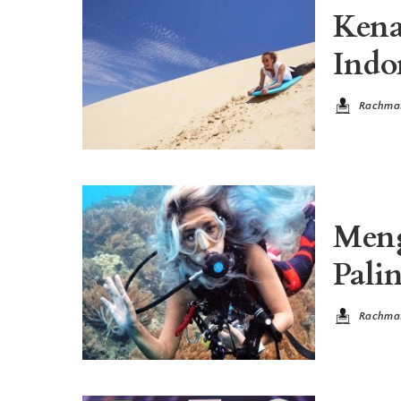
Kena
Indo
Rachma
Posted
by
Meng
Pali
Rachma
Posted
by