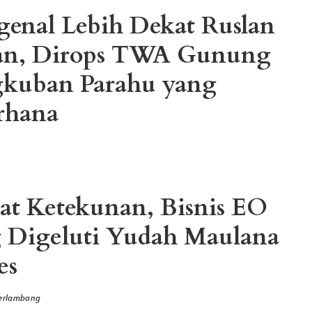
enal Lebih Dekat Ruslan
an, Dirops TWA Gunung
kuban Parahu yang
rhana
at Ketekunan, Bisnis EO
 Digeluti Yudah Maulana
es
erlambang