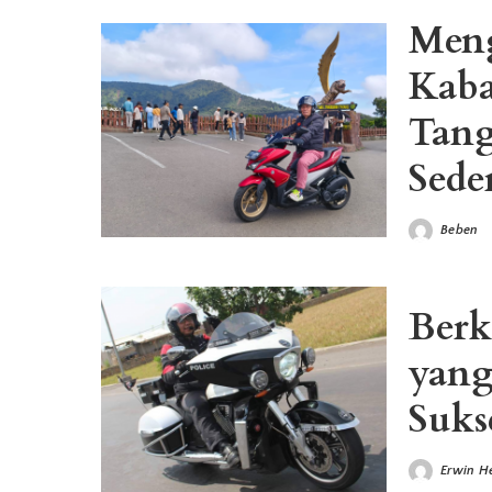
Meng
Kab
Tang
Sede
Beben
Posted
by
Berk
yang
Suks
Erwin H
Posted
by