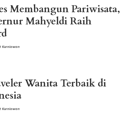
es Membangun Pariwisata,
rnur Mahyeldi Raih
rd
t Kurniawan
aveler Wanita Terbaik di
nesia
t Kurniawan