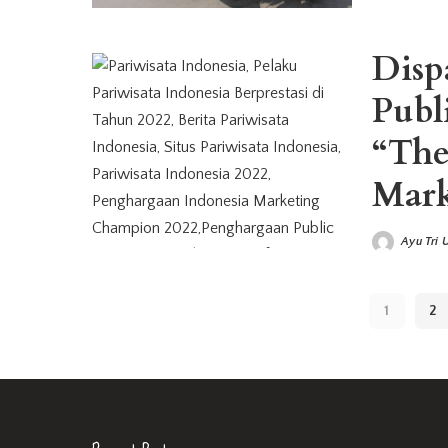
Disp
Publ
“The
Mark
Ayu Tri 
Posted
by
1
2