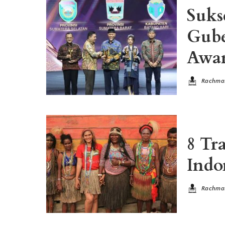
Suks
Gube
Awa
Rachma
Posted
by
8 Tr
Indo
Rachma
Posted
by