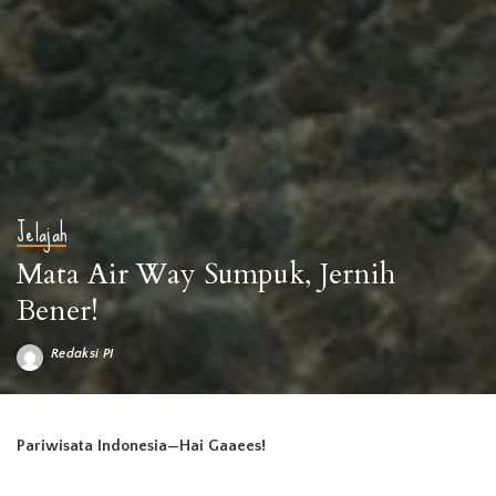
Jelajah
Mata Air Way Sumpuk, Jernih
Bener!
Redaksi PI
Posted
by
sumber foto: liburanlampung.blogspot.com
Pariwisata Indonesia—Hai Gaaees!