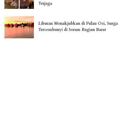
Terjaga
Liburan Menakjubkan di Pulau Osi, Surga
Tersembunyi di Seram Bagian Barat
Jember Fashion Carnaval Perkuat Daya Saing
Pariwisata Indonesia
– Advertisement –
You Might Also Enjoy