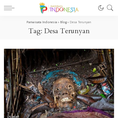
Pariwisata Indonesia
>
Blog
>
Desa Terunyan
Tag:
Desa Terunyan
Jelajah