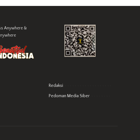
ss Anywhere &
erywhere
Redaksi
Pedoman Media Siber