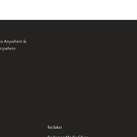
ss Anywhere &
erywhere
Redaksi