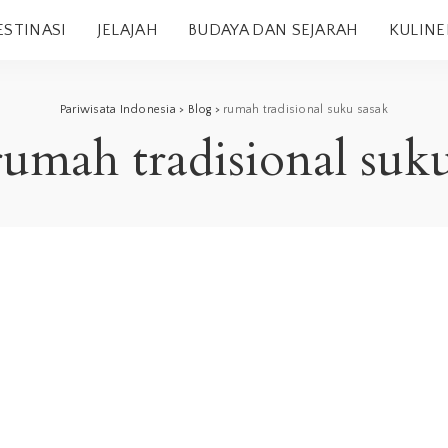
ESTINASI
JELAJAH
BUDAYA DAN SEJARAH
KULINE
Pariwisata Indonesia
>
Blog
>
rumah tradisional suku sasak
rumah tradisional suku