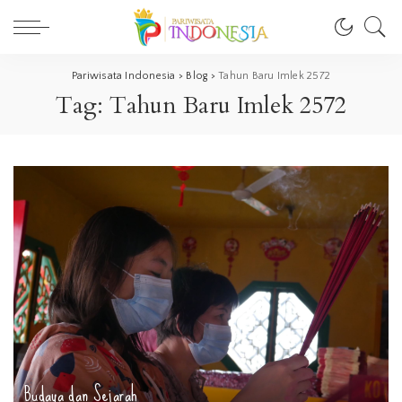
Pariwisata Indonesia
>
Blog
>
Tahun Baru Imlek 2572
Tag:
Tahun Baru Imlek 2572
Budaya dan Sejarah