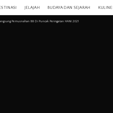
ESTINASI
JELAJAH
BUDAYA DAN SEJARAH
KULINE
angsung Pemusnahan BB Di Puncak Peringatan HANI 2021