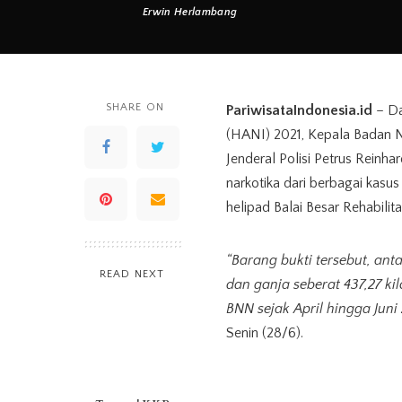
Erwin Herlambang
Posted
by
SHARE ON
PariwisataIndonesia.id
– Da
(HANI) 2021, Kepala Badan N
Jenderal Polisi Petrus Rein
narkotika dari berbagai kasu
helipad Balai Besar Rehabilita
“Barang bukti tersebut, anta
READ NEXT
dan ganja seberat 437,27 k
BNN sejak April hingga Juni 
Senin (28/6).