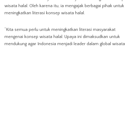
wisata halal. Oleh karena itu, ia mengajak berbagai pihak untuk
meningkatkan literasi konsep wisata halal.
“Kita semua perlu untuk meningkatkan literasi masyarakat
mengenai konsep wisata halal. Upaya ini dimaksudkan untuk
mendukung agar Indonesia menjadi leader dalam global wisata
halal, sekaligus juga untuk meningkatkan minat wisatawan
muslim dunia datang ke Indonesia, ” tuturnya.
(B3b3n)
Berita Pariwisata Indonesia
TAGS:
Pariwisata Indonesia
SHARE ON