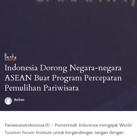
Berita
Indonesia Dorong Negara-negara
ASEAN Buat Program Percepatan
Pemulihan Pariwisata
Beben
Posted
by
PariwisataIndonesia.ID – Pemerintah Indonesia mengajak World
Tourism Forum Institute untuk bergandengan tangan dengan