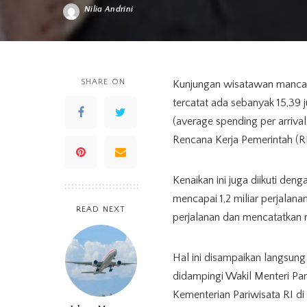
Nilia Andrini
Posted
by
SHARE ON
Kunjungan wisatawan mancan
tercatat ada sebanyak 15,39 
(average spending per arriva
Rencana Kerja Pemerintah (R
Kenaikan ini juga diikuti den
mencapai 1,2 miliar perjalan
READ NEXT
perjalanan dan mencatatkan r
Hal ini disampaikan langsung
didampingi Wakil Menteri Pa
Kementerian Pariwisata RI di 