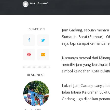
Nilia Andrini
Posted
by
SHARE ON
Jam Gadang, sebuah menara ja
Sumatera Barat (Sumbar). Obj
saja, tapi sampai ke mancane
Namanya berasal dari Minangk
memiliki jam yang berukuran 
simbol keindahan Kota Bukit
READ NEXT
Lokasi Jam Gadang sangat str
Jalan Istana Kelurahan Bukit
Gadang juga dijadikan penanda