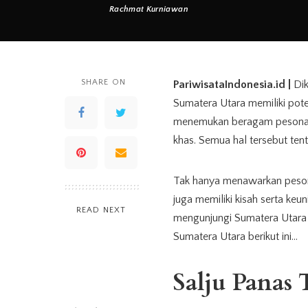
Rachmat Kurniawan
Posted
by
SHARE ON
PariwisataIndonesia.id |
Dik
Sumatera Utara memiliki pot
menemukan beragam pesona wis
khas. Semua hal tersebut tent
Tak hanya menawarkan peso
juga memiliki kisah serta keu
READ NEXT
mengunjungi Sumatera Utara 
Sumatera Utara berikut ini…
Salju Panas 