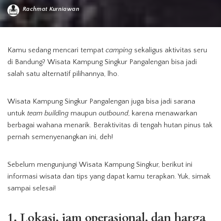
Rachmat Kurniawan
Posted
by
Kamu sedang mencari tempat
camping
sekaligus aktivitas seru
di Bandung? Wisata Kampung Singkur Pangalengan bisa jadi
salah satu alternatif pilihannya, lho.
Wisata Kampung Singkur Pangalengan juga bisa jadi sarana
untuk
team building
maupun
outbound
, karena menawarkan
berbagai wahana menarik. Beraktivitas di tengah hutan pinus tak
pernah semenyenangkan ini, deh!
Sebelum mengunjungi Wisata Kampung Singkur, berikut ini
informasi wisata dan tips yang dapat kamu terapkan. Yuk, simak
sampai selesai!
1. Lokasi, jam operasional, dan harga