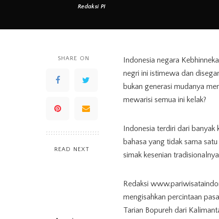
Redaksi PI
Posted
by
SHARE ON
Indonesia negara Kebhinnek
negri ini istimewa dan disega
bukan generasi mudanya menci
mewarisi semua ini kelak?
Indonesia terdiri dari banya
bahasa yang tidak sama satu s
READ NEXT
simak kesenian tradisionalnya
Redaksi www.pariwisataindone
mengisahkan percintaan pasan
Tarian Bopureh dari Kalimant