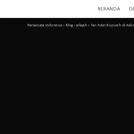
BERANDA
D
Pariwisata Indonesia
>
Blog
>
Jelajah
>
Tari Adat Bopureh di Kali