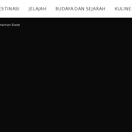
ESTINASI
JELAJAH
BUDAYA DAN SEJARAH
KULINE
mantan Barat