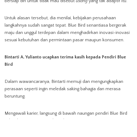
bersiap diri untuk tidak mau disebut
usang
yang tak adaptif itu.
Untuk alasan tersebut, dia menilai, kebijakan perusahaan
langkahnya sudah sangat tepat. Blue Bird senantiasa bergerak
maju dan unggul terdepan dalam menghadirkan inovasi-inovasi
sesuai kebutuhan dan permintaan pasar maupun konsumen.
Bintarti A. Yulianto ucapkan terima kasih kepada Pendiri Blue
Bird
Dalam wawancaranya, Bintarti memuji dan mengungkapkan
perasaan seperti ingin meledak saking bahagia dan merasa
beruntung.
Mengawali karier, langsung di bawah naungan pendiri Blue Bird
yakni Ibu Mutiara Fatimah Djokosoetono.