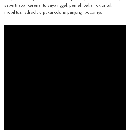
seperti apa. Karena itu saya nggak pernah pakai rok untuk
mobilitas, jadi selalu pakai celana panjang,” bocornya.