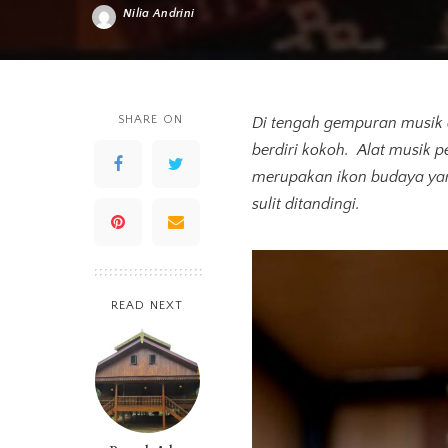
Nilia Andrini
Posted
by
SHARE ON
Di tengah gempuran musik 
berdiri kokoh
. Alat musik p
merupakan ikon budaya yan
sulit ditandingi.
READ NEXT