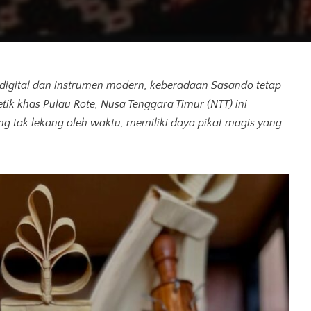
digital dan instrumen modern,
keberadaan Sasando tetap
etik khas Pulau Rote, Nusa Tenggara Timur
(NTT) ini
g tak lekang oleh waktu
, memiliki daya pikat magis yang