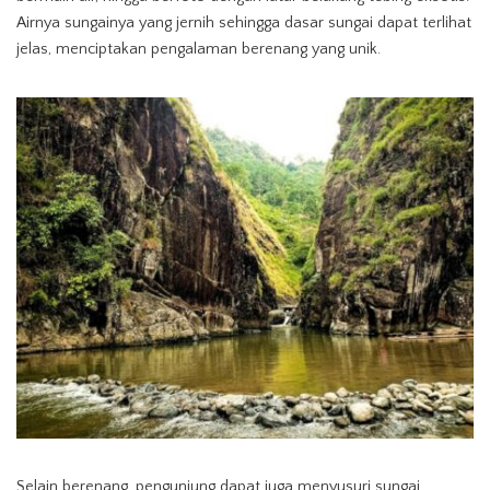
Airnya sungainya yang jernih sehingga dasar sungai dapat terlihat
jelas, menciptakan pengalaman berenang yang unik.
Selain berenang, pengunjung dapat juga menyusuri sungai