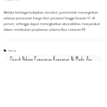
Melalui berbagai kebijakan tersebut, pemerintah menargetkan
adanya penurunan harga tiket pesawat hingga kisaran 17–18
persen, sehingga dapat meningkatkan aksesibilitas masyarakat
dalam melakukan perjalanan selama libur Lebaran.
(*)
TAGS:
Deputi Bidang Pemasaran Kemenpar Ni Made Ayu
Marthini
Kemenpar
Kementerian Pariwisata
Paket Wisata Libur Idul Fitri 2026
SHARE ON