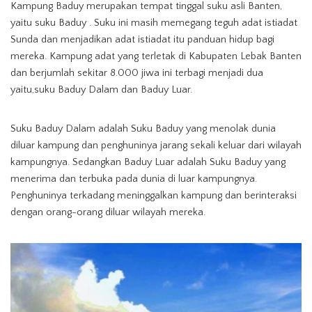
Kampung Baduy merupakan tempat tinggal suku asli Banten,
yaitu suku Baduy . Suku ini masih memegang teguh adat istiadat
Sunda dan menjadikan adat istiadat itu panduan hidup bagi
mereka. Kampung adat yang terletak di Kabupaten Lebak Banten
dan berjumlah sekitar 8.000 jiwa ini terbagi menjadi dua
yaitu,suku Baduy Dalam dan Baduy Luar.
Suku Baduy Dalam adalah Suku Baduy yang menolak dunia
diluar kampung dan penghuninya jarang sekali keluar dari wilayah
kampungnya. Sedangkan Baduy Luar adalah Suku Baduy yang
menerima dan terbuka pada dunia di luar kampungnya.
Penghuninya terkadang meninggalkan kampung dan berinteraksi
dengan orang-orang diluar wilayah mereka.