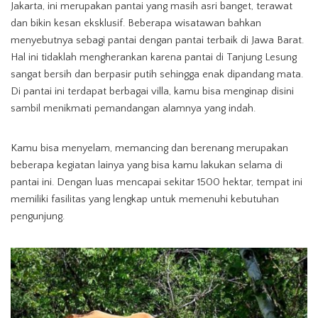
Jakarta, ini merupakan pantai yang masih asri banget, terawat
dan bikin kesan eksklusif. Beberapa wisatawan bahkan
menyebutnya sebagi pantai dengan pantai terbaik di Jawa Barat.
Hal ini tidaklah mengherankan karena pantai di Tanjung Lesung
sangat bersih dan berpasir putih sehingga enak dipandang mata.
Di pantai ini terdapat berbagai villa, kamu bisa menginap disini
sambil menikmati pemandangan alamnya yang indah.
Kamu bisa menyelam, memancing dan berenang merupakan
beberapa kegiatan lainya yang bisa kamu lakukan selama di
pantai ini. Dengan luas mencapai sekitar 1500 hektar, tempat ini
memiliki fasilitas yang lengkap untuk memenuhi kebutuhan
pengunjung.