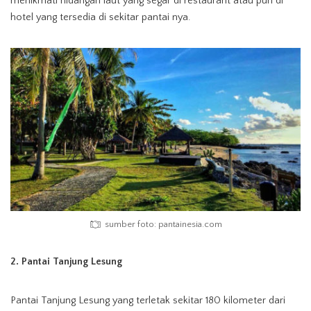
menikmati hidangan laut yang segar di restaurant atau pun di
hotel yang tersedia di sekitar pantai nya.
sumber foto: pantainesia.com
2. Pantai Tanjung Lesung
Pantai Tanjung Lesung yang terletak sekitar 180 kilometer dari