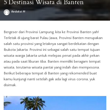
5 Destinasi Wisata di Banten
Redaksi PI
Posted
by
Bergeser dari Provinsi Lampung, kita ke Provinsi Banten yah!
Terletak di ujung barat Pulau Jawa, Provinsi Banten merupakan
salah satu provinsi yang letaknya sangat berdekatan dengan
Ibukota Jakarta. Provinsi ini sebagai salah satu tempat tujuan
wisata warga Jakarta untuk melepas penat pada akhir pekan
atau pada saat liburan tiba. Banten memiliki beragam tempat
wisata, terutama wisata pantai yang indah dan mempesona.
Berikut beberapa tempat di Banten yang rekomended buat
kamu kunjungi nanti setelah gak ada lagi virus corona, yuk
disimak.