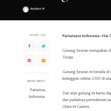
Redaksi PI
Posted
by
SHARE ON
Pariwisata Indonesia—Hai 
Gunung Sesean merupakan dest
Toraja.
Gunung Sesean ini berada di
ketinggian sekitar 2.100 di at
READ NEXT
Dari atas gunung ini kamu dap
dan padatnya permukiman wa
Utara ini Gaaees.