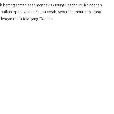
mah bareng teman saat mendaki Gunung Sesean ini. Keindahan
patkan apa lagi saat cuaca cerah, seperti hamburan bintang
 dengan mata telanjang Gaaees.
a!
an Toraja
Pariwisata Indonesia
unung di Toraja
wisata Toraja
hare on Facebook
Share on Twitter
NEXT ARTICLE