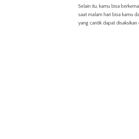
Selain itu, kamu bisa berke
saat malam hari bisa kamu da
yang cantik dapat disaksikan
Indah bangetzz dah pokokny
Gunung Sesean
Gunung Sese
TAGS:
Puncak Gunung Sesean Toraja
Wisata g
S
SHARE ON
PREVIOUS ARTICLE