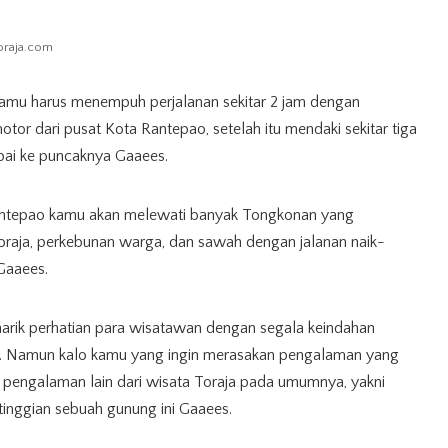
oraja.com
kamu harus menempuh perjalanan sekitar 2 jam dengan
or dari pusat Kota Rantepao, setelah itu mendaki sekitar tiga
pai ke puncaknya Gaaees.
Rantepao kamu akan melewati banyak Tongkonan yang
oraja, perkebunan warga, dan sawah dengan jalanan naik-
Gaaees.
narik perhatian para wisatawan dengan segala keindahan
. Namun kalo kamu yang ingin merasakan pengalaman yang
pengalaman lain dari wisata Toraja pada umumnya, yakni
etinggian sebuah gunung ini Gaaees.