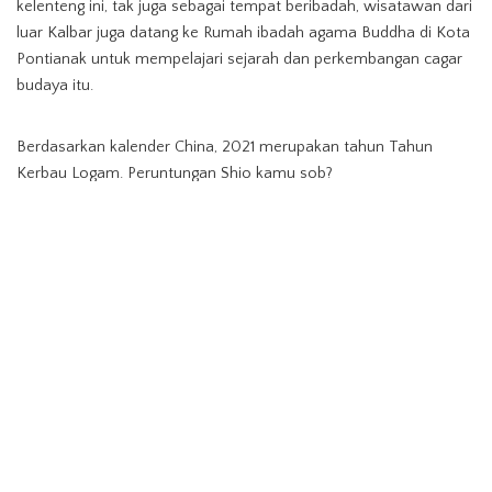
kelenteng ini, tak juga sebagai tempat beribadah, wisatawan dari
luar Kalbar juga datang ke Rumah ibadah agama Buddha di Kota
Pontianak untuk mempelajari sejarah dan perkembangan cagar
budaya itu.
Berdasarkan kalender China, 2021 merupakan tahun Tahun
Kerbau Logam. Peruntungan Shio kamu sob?
Amsiong atau bawa hoki? Hayya… Owe cuan, hah!
Cagar Budaya Kota Pontianak
TAGS:
Gubernur Provinsi Kalimantan Barat (Kalbar) H.
Sutarmidji