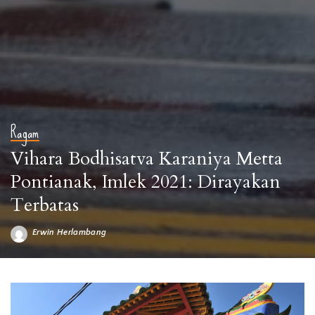
Ragam
Vihara Bodhisatva Karaniya Metta
Pontianak, Imlek 2021: Dirayakan
Terbatas
Erwin Herlambang
Posted
by
Ilustrasi Perayaan Imlek (Foto: Pixabay)