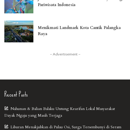
Pariwisata Indonesia
Menikmati Landmark Kota Cantik Palangka
Raya
– Advertisement –
Recent Posts
Nahunan & Balian Balaku Untung Kearifan Lokal Masyarakat
Dayak Ngaju yang Masih Terjaga
Liburan Menakjubkan di Pulau Osi, Surga Tersembunyi di Seram