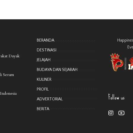
BERANDA
Happine
Ev
DESTINASI
rakat Dayak
JELAJAH
BUDAYA DAN SEJARAH
di Seram
KULINER
PROFIL
Follow us
 Indonesia
ADVERTORIAL
BERITA