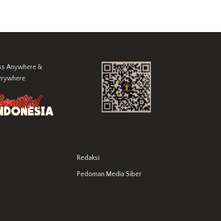
ss Anywhere &
erywhere
Redaksi
Pedoman Media Siber