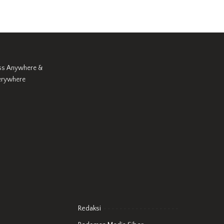
ss Anywhere &
erywhere
Redaksi