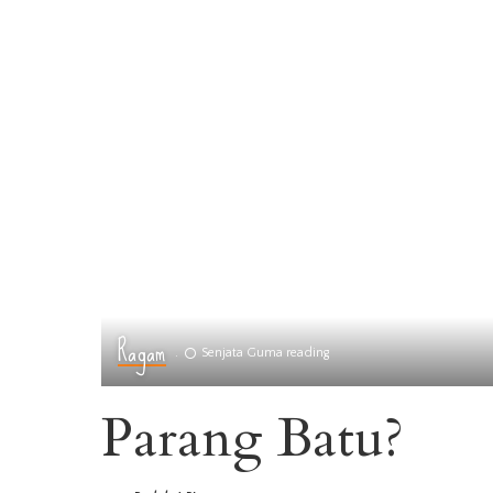
Ragam
Senjata Guma reading
Parang Batu?