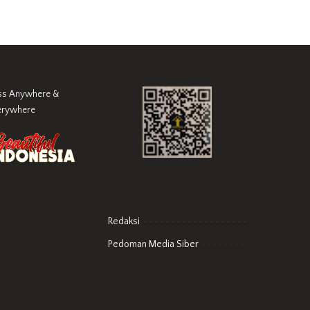
ss Anywhere &
erywhere
Redaksi
Pedoman Media Siber