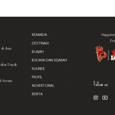
BERANDA
Happine
Ev
DESTINASI
 di Asia
JELAJAH
BUDAYA DAN SEJARAH
rakat Dayak
KULINER
PROFIL
Follow us
di Seram
ADVERTORIAL
BERITA