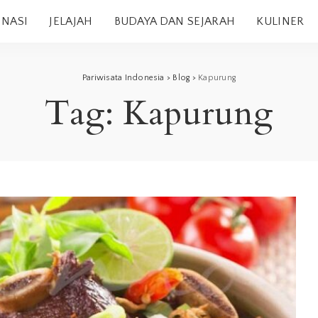
INASI
JELAJAH
BUDAYA DAN SEJARAH
KULINER
Pariwisata Indonesia
>
Blog
>
Kapurung
Tag:
Kapurung