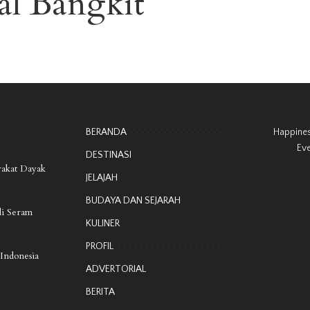
l Bangkit
BERANDA
Happine
Ev
DESTINASI
rakat Dayak
JELAJAH
BUDAYA DAN SEJARAH
di Seram
KULINER
PROFIL
 Indonesia
ADVERTORIAL
BERITA