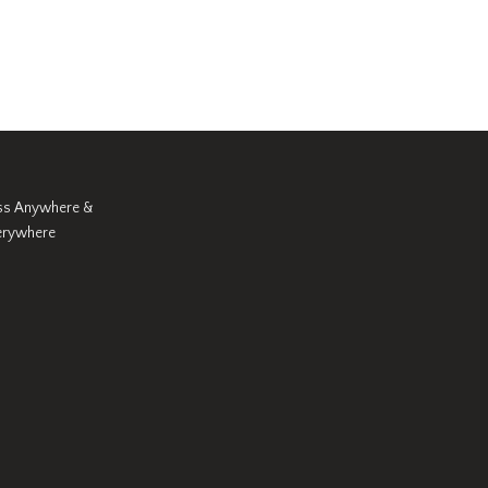
ss Anywhere &
erywhere