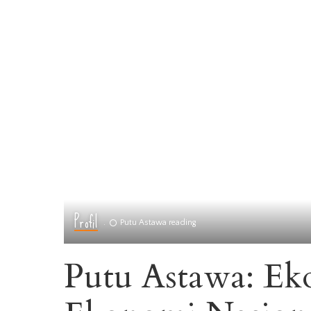
Profil
Putu Astawa reading
Putu Astawa: Ek