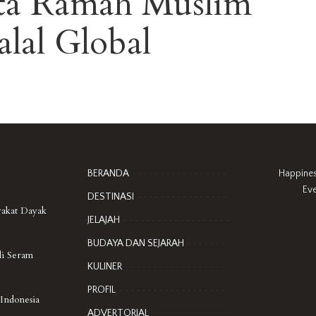
ata Ramah Muslim
lal Global
BERANDA
Happine
Ev
DESTINASI
rakat Dayak
JELAJAH
BUDAYA DAN SEJARAH
di Seram
KULINER
PROFIL
 Indonesia
ADVERTORIAL