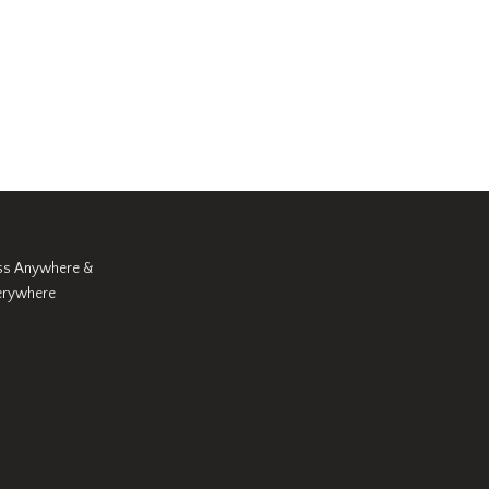
ss Anywhere &
erywhere