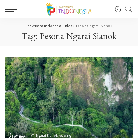
Pariwisata Indonesia
>
Blog
>
Pesona Ngarai Sianok
Tag:
Pesona Ngarai Sianok
Destinasi
Ngarai Sianok reading