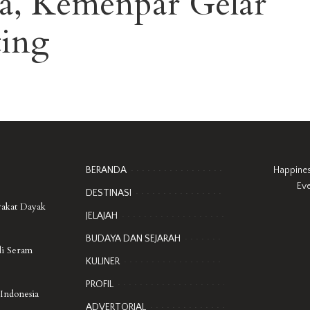
ta, Kemenpar Gelar
ting
BERANDA
Happine
Ev
DESTINASI
rakat Dayak
JELAJAH
BUDAYA DAN SEJARAH
di Seram
KULINER
PROFIL
 Indonesia
ADVERTORIAL