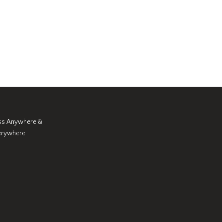
ss Anywhere &
erywhere