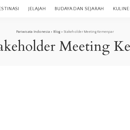
ESTINASI
JELAJAH
BUDAYA DAN SEJARAH
KULINE
Pariwisata Indonesia
>
Blog
>
Stakeholder Meeting Kemenpar
akeholder Meeting K