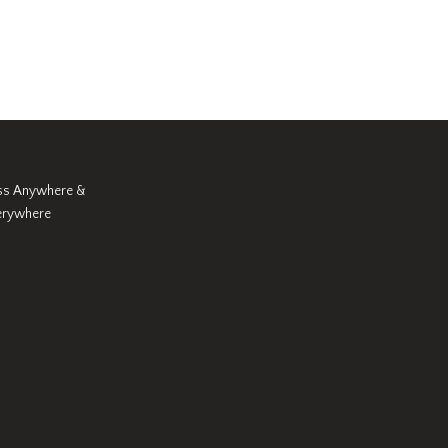
ss Anywhere &
erywhere