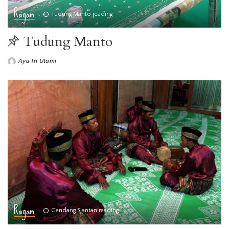
Ragam
Tudung Manto reading
Tudung Manto
Ayu Tri Utami
Ragam
Gendang Siantan reading