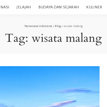
INASI
JELAJAH
BUDAYA DAN SEJARAH
KULINER
Pariwisata Indonesia
>
Blog
>
wisata malang
Tag:
wisata malang