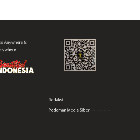
ss Anywhere &
erywhere
Redaksi
Pedoman Media Siber