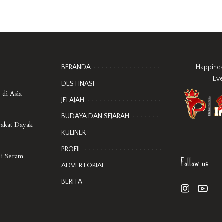
BERANDA
Happine
Ev
DESTINASI
 di Asia
JELAJAH
BUDAYA DAN SEJARAH
rakat Dayak
KULINER
PROFIL
Follow us
di Seram
ADVERTORIAL
BERITA