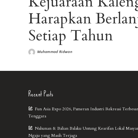
Kejuaraan Kalen
Harapkan Berlanj
Setiap Tahun
Muhammad Ridwan
Recent Posts
Fun Asia Expo 2026, Pameran Industri Rekreasi Terbesar
Tenggara
Nahunan & Balian Balaku Untung Kearifan Lokal Masya
Ngaju yang Masih Terjaga