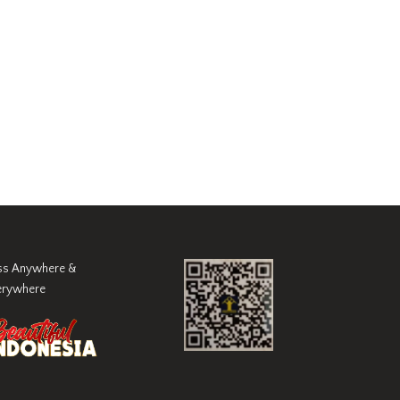
ss Anywhere &
erywhere