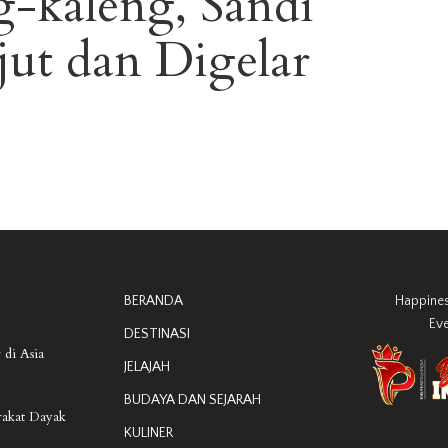
g-kaleng, Sandi
ut dan Digelar
BERANDA
Happine
Ev
DESTINASI
 di Asia
JELAJAH
BUDAYA DAN SEJARAH
rakat Dayak
KULINER