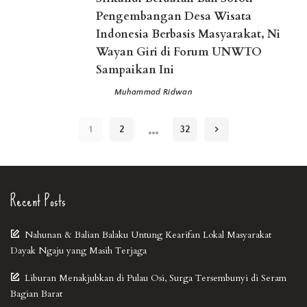
Pengembangan Desa Wisata
Indonesia Berbasis Masyarakat, Ni
Wayan Giri di Forum UNWTO
Sampaikan Ini
Muhammad Ridwan
Posted
by
…
1
2
32
Recent Posts
Nahunan & Balian Balaku Untung Kearifan Lokal Masyarakat
Dayak Ngaju yang Masih Terjaga
Liburan Menakjubkan di Pulau Osi, Surga Tersembunyi di Seram
Bagian Barat