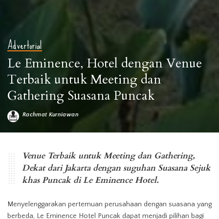
Advertorial
Le Eminence, Hotel dengan Venue
Terbaik untuk Meeting dan
Gathering Suasana Puncak
Rachmat Kurniawan
Posted
by
Venue Terbaik untuk Meeting dan Gathering,
Dekat dari Jakarta dengan suguhan Suasana Sejuk
khas Puncak di Le Eminence Hotel.
Menyelenggarakan pertemuan perusahaan dengan suasana yang
berbeda, Le Eminence Hotel Puncak dapat menjadi pilihan bagi