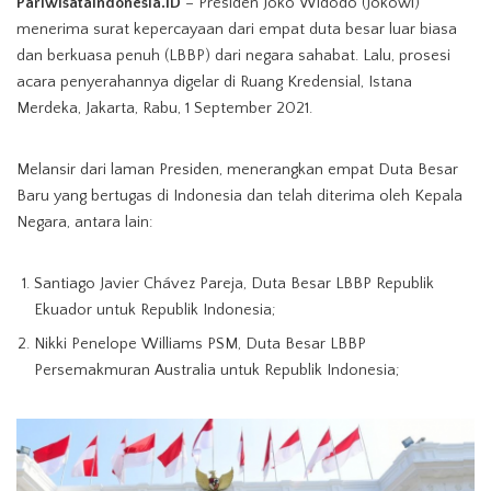
PariwisataIndonesia.ID
– Presiden Joko Widodo (Jokowi)
Kanan) / Ilutrasi foto dari tangkapan layar YouTube Sekretariat Presiden
menerima surat kepercayaan dari empat duta besar luar biasa
dan berkuasa penuh (LBBP) dari negara sahabat. Lalu, prosesi
acara penyerahannya digelar di Ruang Kredensial, Istana
Merdeka, Jakarta, Rabu, 1 September 2021.
Melansir dari laman Presiden, menerangkan empat Duta Besar
Baru yang bertugas di Indonesia dan telah diterima oleh Kepala
Negara, antara lain:
Santiago Javier Chávez Pareja, Duta Besar LBBP Republik
Ekuador untuk Republik Indonesia;
Nikki Penelope Williams PSM, Duta Besar LBBP
Persemakmuran Australia untuk Republik Indonesia;