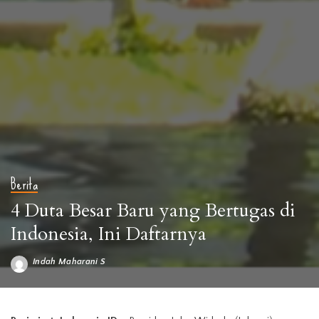
Berita
4 Duta Besar Baru yang Bertugas di
Indonesia, Ini Daftarnya
Indah Maharani S
Posted
by
Kepala Sekretariat Presiden Heru Budi Hartono (Foto sisi Kiri) dan Duta
Besar LBBP Republik Irlandia, Pádraig Francis untuk Republik Indonesia (Foto sisi