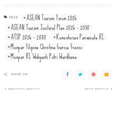
ASEAN Tourism Forum 2026
TAGS:
ASEAN Tourism Sectoral Plan 2026 - 2030
ATSP 2026 - 2030
Kementerian Pariwisata RI
Menpar Filipina Christina Garcia Frasco
Menpar RI Widiyanti Putri Wardhana
SHARE ON
PREVIOUS ARTICLE
NEXT ARTICLE
Menikmati Pesona Keindahan
Perkuat Daya Tarik Wellness
Air Terjun Kokok di Ponorogo
dan Agrowisata Parapuar Labuan
Jawa Timur
Bajo, BPOLBF Gandeng
Investor