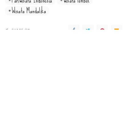
Pariwisata Indonesia
wisata lombok
Wisata Mandalika
SHARE ON
PREVIOUS ARTICLE
NEXT ARTICLE
Solusi untuk UMKM, Beralih ke
98% Pariwisata di Sumatera
Platform Digital saat Corona
Barat, Jalani New Normal
Leave a Reply
You must be
logged in
to post a comment.
LATEST POSTS
Nahunan & Balian Balaku Untung Kearifan
Lokal Masyarakat Dayak Ngaju yang Masih